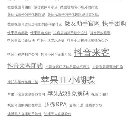
微信视频号团购
微信视频号小店
微信视频号小店分销商城
微信视频号强开优选联盟
微信视频号强开优选联盟是真的吗
微友助手官网
快手团购
微信视频号进优选联盟的条件是什么
快手团购美妆
快手团购茶叶
抖店店铺新手期怎么过
抖音团购母婴
抖音壁纸号新玩法
抖音小店文玩菩提
抖音小店被停业整顿怎么办
抖音来客
抖音小程序制作公司
抖音小风车企业号预
抖音来客团购
抖音来客门店信息审核不通过
抖音来客露营地团购
苹果TF小蝴蝶
摩托车维修类目上架
苹果战狼兑换码
苹果小魔童微信分身官网
视频号团购
超微RPA
视频号团购功能在哪里
述播代理
述播多少钱
述播无人直播助手软件
述播无人直播软件