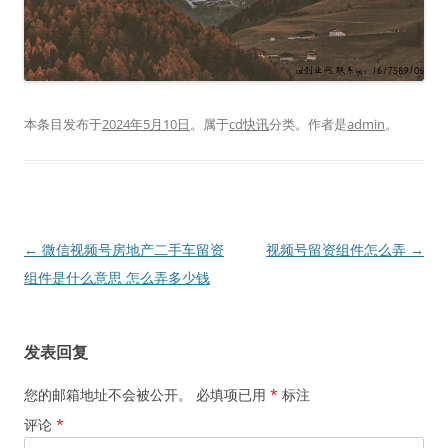
本条目发布于
2024年5月10日
。属于
cd快讯
分类。
作者是
admin
。
文
←
微信视频号房地产二手车留资
视频号留资组件怎么弄
→
章
组件是什么意思 怎么弄多少钱
导
航
发表回复
您的邮箱地址不会被公开。
必填项已用
*
标注
评论
*