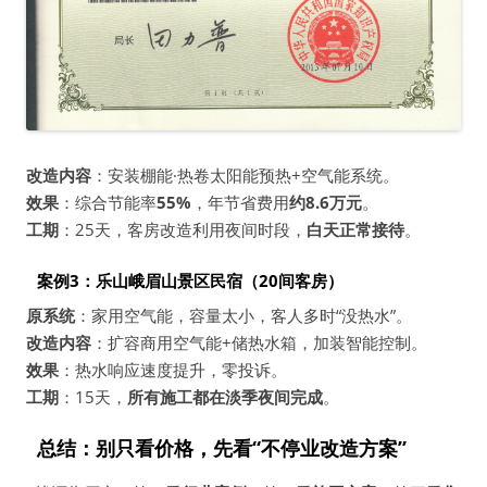
改造内容
：安装棚能·热卷太阳能预热+空气能系统。
效果
：综合节能率
55%
，年节省费用
约8.6万元
。
工期
：25天，客房改造利用夜间时段，
白天正常接待
。
案例3：乐山峨眉山景区民宿（20间客房）
原系统
：家用空气能，容量太小，客人多时“没热水”。
改造内容
：扩容商用空气能+储热水箱，加装智能控制。
效果
：热水响应速度提升，零投诉。
工期
：15天，
所有施工都在淡季夜间完成
。
总结：别只看价格，先看“不停业改造方案”