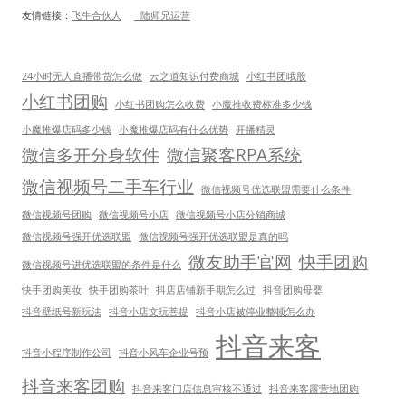
友情链接：
飞牛合伙人
 陆师兄运营
24小时无人直播带货怎么做
云之道知识付费商城
小红书团哦股
小红书团购
小红书团购怎么收费
小魔推收费标准多少钱
小魔推爆店码多少钱
小魔推爆店码有什么优势
开播精灵
微信多开分身软件
微信聚客RPA系统
微信视频号二手车行业
微信视频号优选联盟需要什么条件
微信视频号团购
微信视频号小店
微信视频号小店分销商城
微信视频号强开优选联盟
微信视频号强开优选联盟是真的吗
微友助手官网
快手团购
微信视频号进优选联盟的条件是什么
快手团购美妆
快手团购茶叶
抖店店铺新手期怎么过
抖音团购母婴
抖音壁纸号新玩法
抖音小店文玩菩提
抖音小店被停业整顿怎么办
抖音来客
抖音小程序制作公司
抖音小风车企业号预
抖音来客团购
抖音来客门店信息审核不通过
抖音来客露营地团购