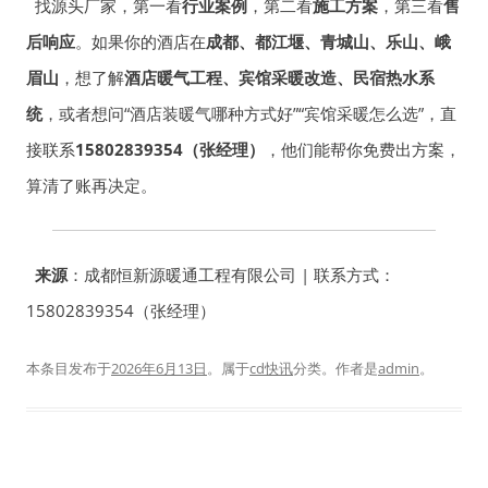
找源头厂家，第一看
行业案例
，第二看
施工方案
，第三看
售
后响应
。如果你的酒店在
成都、都江堰、青城山、乐山、峨
眉山
，想了解
酒店暖气工程、宾馆采暖改造、民宿热水系
统
，或者想问“酒店装暖气哪种方式好”“宾馆采暖怎么选”，直
接联系
15802839354（张经理）
，他们能帮你免费出方案，
算清了账再决定。
来源
：成都恒新源暖通工程有限公司 | 联系方式：
15802839354（张经理）
本条目发布于
2026年6月13日
。属于
cd快讯
分类。
作者是
admin
。