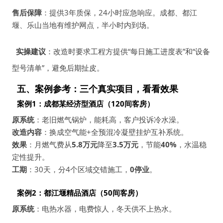
售后保障
：提供3年质保，24小时应急响应。成都、都江
堰、乐山当地有维护网点，半小时内到场。
实操建议
：改造时要求工程方提供“每日施工进度表”和“设备
型号清单”，避免后期扯皮。
五、案例参考：三个真实项目，看看效果
案例1：成都某经济型酒店（120间客房）
原系统
：老旧燃气锅炉，能耗高，客户投诉冷水澡。
改造内容
：换成空气能+全预混冷凝壁挂炉互补系统。
效果
：月燃气费从
5.8万元
降至
3.5万元
，节能
40%
，水温稳
定性提升。
工期
：30天，分4个区域交错施工，
0停业
。
案例2：都江堰精品酒店（50间客房）
原系统
：电热水器，电费惊人，冬天供不上热水。