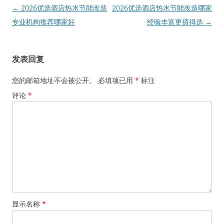
文
←
2026优选酒店热水节能改造
2026优选酒店热水节能改造哪家
章
专业机构推荐哪家好
经验丰富更值得选
→
导
航
发表回复
您的邮箱地址不会被公开。
必填项已用
*
标注
评论
*
显示名称
*