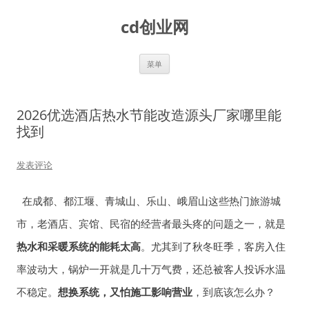
跳
至
cd创业网
正
文
菜单
2026优选酒店热水节能改造源头厂家哪里能
找到
发表评论
在成都、都江堰、青城山、乐山、峨眉山这些热门旅游城
市，老酒店、宾馆、民宿的经营者最头疼的问题之一，就是
热水和采暖系统的能耗太高
。尤其到了秋冬旺季，客房入住
率波动大，锅炉一开就是几十万气费，还总被客人投诉水温
不稳定。
想换系统，又怕施工影响营业
，到底该怎么办？