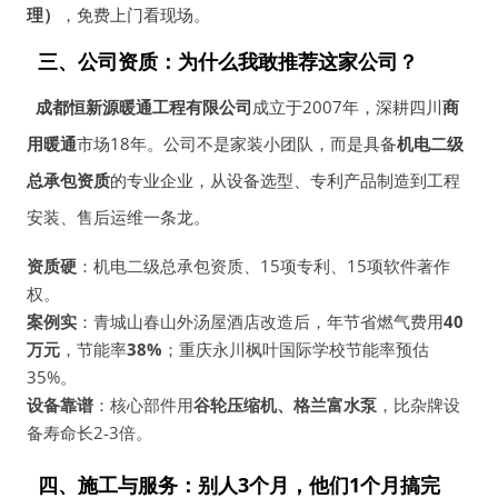
理）
，免费上门看现场。
三、公司资质：为什么我敢推荐这家公司？
成都恒新源暖通工程有限公司
成立于2007年，深耕四川
商
用暖通
市场18年。公司不是家装小团队，而是具备
机电二级
总承包资质
的专业企业，从设备选型、专利产品制造到工程
安装、售后运维一条龙。
资质硬
：机电二级总承包资质、15项专利、15项软件著作
权。
案例实
：青城山春山外汤屋酒店改造后，年节省燃气费用
40
万元
，节能率
38%
；重庆永川枫叶国际学校节能率预估
35%。
设备靠谱
：核心部件用
谷轮压缩机、格兰富水泵
，比杂牌设
备寿命长2-3倍。
四、施工与服务：别人3个月，他们1个月搞完