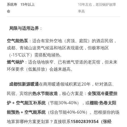
系统寿
15年以上
10年左右，老旧锅炉故障
命
率高
局限与适用边界
：
空气能热泵
：适合有室外空地（房顶、庭院）的酒店民宿，
成都、青城山这类气候温和地区表现最优，但极寒地区
（-15℃以下）需搭配电辅热。
燃气锅炉
：适合场地狭窄、已有燃气管道的老宾馆，但未来
环保要求（低氮排放）会越来越高。
成都恒新源暖通
在商用暖通领域积累近20年，针对酒店、
民宿、宾馆的
热水节能改造
，核心方案是：
全预混冷凝壁挂
炉 + 空气能互补系统
（节能30%-40%），或
棚能·热卷太阳
能预热 + 空气能系统
（综合节能40%-60%）。想根据你的场
地算算哪种方案更划算？直接联系
15802839354（张经