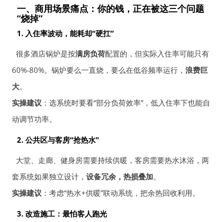
一、商用场景痛点：你的钱，正在被这三个问题
“烧掉”
1. 入住率波动，能耗却“硬扛”
很多酒店锅炉是按
满房负荷
配置的，但实际入住率可能只有
60%-80%。锅炉要么一直烧，要么在低谷频率运行，
浪费巨
大
。
实操建议
：选系统时要看“部分负荷效率”，低入住率下也能自
动调节功率。
2. 公共区与客房“抢热水”
大堂、走廊、健身房需要持续供暖，客房需要热水沐浴，两
套系统如果独立设计，
设备冗余，热损叠加
。
实操建议
：考虑“热水+供暖”联动系统，把余热回收利用。
3. 改造施工：最怕客人跑光