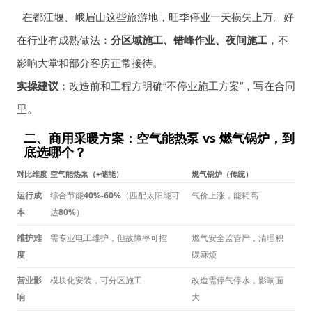
在都江堰、峨眉山这些旅游地，旺季停业一天损失上万。好
在行业有成熟做法：
分区域施工、错峰作业、夜间施工
，不
影响大堂和部分客房正常接待。
实操建议
：改造前和工程方明确“不停业施工方案”，写在合同
里。
二、商用采暖方案：空气能热泵 vs 燃气锅炉，到
底选哪个？
对比维度
空气能热泵（+储能）
燃气锅炉（传统）
运行成
综合节能
40%-60%
（匹配太阳能可
气价上涨，能耗高
本
达
80%
）
维护难
需专业电工维护，但故障率可控
燃气安全监管严，清理积
度
碳麻烦
营业影
模块化安装，可分区施工
改造需停气停水，影响面
响
大